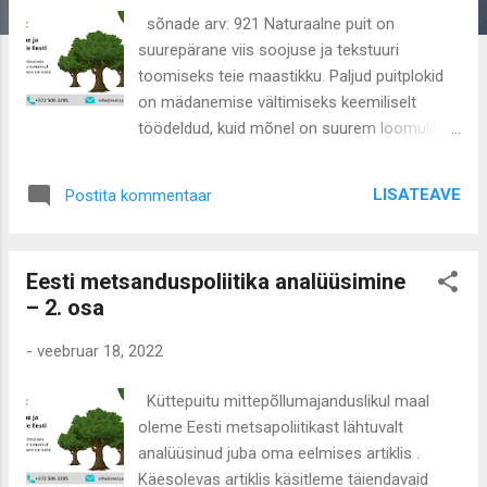
u
sõnade arv: 921 Naturaalne puit on
s
suurepärane viis soojuse ja tekstuuri
e
toomiseks teie maastikku. Paljud puitplokid
d
on mädanemise vältimiseks keemiliselt
töödeldud, kuid mõnel on suurem loomulik
mädanemiskindlus ja neid võib ilma
töötlemiseta kasutada välitingimustes.
LISATEAVE
Postita kommentaar
MetsaABC on Eesti metsafirma, mis pakub
kasvavat metsa müük ja ostmist koos puidu
ja puiduga. Puidu mädanik on põhjustatud
Eesti metsanduspoliitika analüüsimine
selliste muutujate kombinatsioonist nagu
– 2. osa
päikesevalgus, niiskus, putukad ja seened.
Kui puit on otseses kontaktis maapinnaga,
-
veebruar 18, 2022
näiteks aiapeenras või võres, on eriti oluline
kasutada mädanemiskindlat puitu. Niiskus
Küttepuitu mittepõllumajanduslikul maal
võib maapinnaga kokkupuutel puitu imbuda,
oleme Eesti metsapoliitikast lähtuvalt
suurendades ja purustades poore ning
analüüsinud juba oma eelmises artiklis .
võimaldades hallitusel ja seentel kasvada.
Käesolevas artiklis käsitleme täiendavaid