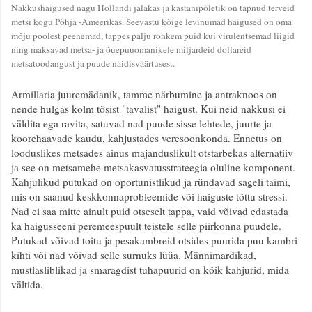
Nakkushaigused nagu Hollandi jalakas ja kastanipõletik on tapnud terveid 
metsi kogu Põhja -Ameerikas. Seevastu kõige levinumad haigused on oma 
mõju poolest peenemad, tappes palju rohkem puid kui virulentsemad liigid 
ning maksavad metsa- ja õuepuuomanikele miljardeid dollareid 
metsatoodangust ja puude näidisväärtusest.
Armillaria juuremädanik, tamme närbumine ja antraknoos on 
nende hulgas kolm tõsist "tavalist" haigust. Kui neid nakkusi ei 
väldita ega ravita, satuvad nad puude sisse lehtede, juurte ja 
koorehaavade kaudu, kahjustades veresoonkonda. Ennetus on 
looduslikes metsades ainus majanduslikult otstarbekas alternatiiv 
ja see on metsamehe metsakasvatusstrateegia oluline komponent. 
Kahjulikud putukad on oportunistlikud ja ründavad sageli taimi, 
mis on saanud keskkonnaprobleemide või haiguste tõttu stressi. 
Nad ei saa mitte ainult puid otseselt tappa, vaid võivad edastada 
ka haigusseeni peremeespuult teistele selle piirkonna puudele. 
Putukad võivad toitu ja pesakambreid otsides puurida puu kambri 
kihti või nad võivad selle surnuks lüüa. Männimardikad, 
mustlasliblikad ja smaragdist tuhapuurid on kõik kahjurid, mida 
vältida.