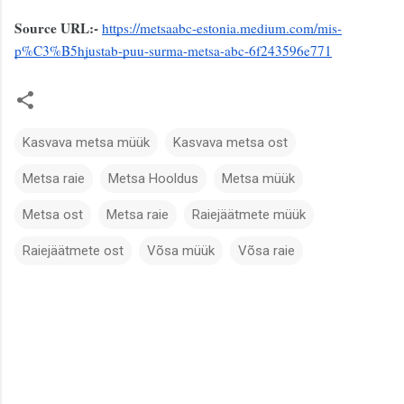
Source URL:- 
https://metsaabc-estonia.medium.com/mis-
p%C3%B5hjustab-puu-surma-metsa-abc-6f243596e771
Kasvava metsa müük
Kasvava metsa ost
Metsa raie
Metsa Hooldus
Metsa müük
Metsa ost
Metsa raie
Raiejäätmete müük
Raiejäätmete ost
Võsa müük
Võsa raie
K
o
m
m
e