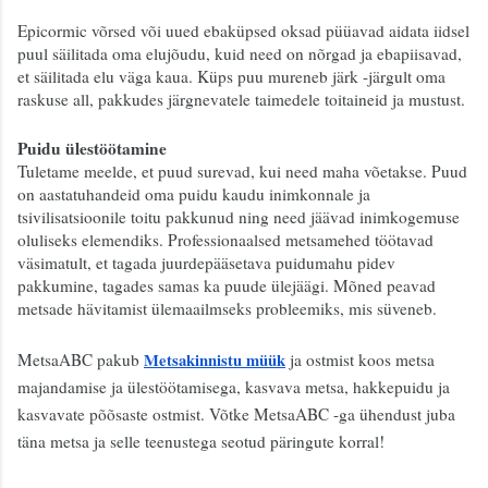
Epicormic võrsed või uued ebaküpsed oksad püüavad aidata iidsel 
puul säilitada oma elujõudu, kuid need on nõrgad ja ebapiisavad, 
et säilitada elu väga kaua. Küps puu mureneb järk -järgult oma 
raskuse all, pakkudes järgnevatele taimedele toitaineid ja mustust.
Puidu ülestöötamine
Tuletame meelde, et puud surevad, kui need maha võetakse. Puud 
on aastatuhandeid oma puidu kaudu inimkonnale ja 
tsivilisatsioonile toitu pakkunud ning need jäävad inimkogemuse 
oluliseks elemendiks. Professionaalsed metsamehed töötavad 
väsimatult, et tagada juurdepääsetava puidumahu pidev 
pakkumine, tagades samas ka puude ülejäägi. Mõned peavad 
metsade hävitamist ülemaailmseks probleemiks, mis süveneb.
MetsaABC pakub 
Metsakinnistu müük
 ja ostmist koos metsa 
majandamise ja ülestöötamisega, kasvava metsa, hakkepuidu ja 
kasvavate põõsaste ostmist. Võtke MetsaABC -ga ühendust juba 
täna metsa ja selle teenustega seotud päringute korral!