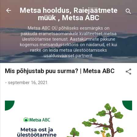
Otse põhisisu juurde
Metsa hooldus, Raiejäätmete
müük , Metsa ABC
Metsa ABC OÜ põhiliseks eesmärgiks on
pakkuda erametsaomanikele kvaliteetset metsa
ülestöötamise teenust. Aastakümnete pikkune
kogemus metsandussektoris on näidanud, et kui
raske on leida metsa ülestöötamiseks
usaldusväärset partnerit.
Mis põhjustab puu surma? | Metsa ABC
-
september 16, 2021