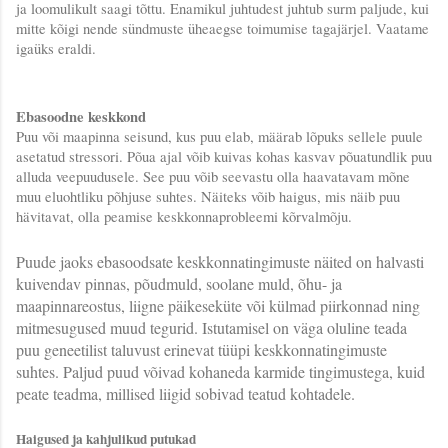
ja loomulikult saagi tõttu. Enamikul juhtudest juhtub surm paljude, kui 
mitte kõigi nende sündmuste üheaegse toimumise tagajärjel. Vaatame 
igaüks eraldi.
Ebasoodne keskkond
Puu või maapinna seisund, kus puu elab, määrab lõpuks sellele puule 
asetatud stressori. Põua ajal võib kuivas kohas kasvav põuatundlik puu 
alluda veepuudusele. See puu võib seevastu olla haavatavam mõne 
muu eluohtliku põhjuse suhtes. Näiteks võib haigus, mis näib puu 
hävitavat, olla peamise keskkonnaprobleemi kõrvalmõju.
Puude jaoks ebasoodsate keskkonnatingimuste näited on halvasti 
kuivendav pinnas, põudmuld, soolane muld, õhu- ja 
maapinnareostus, liigne päikeseküte või külmad piirkonnad ning 
mitmesugused muud tegurid. Istutamisel on väga oluline teada 
puu geneetilist taluvust erinevat tüüpi keskkonnatingimuste 
suhtes. Paljud puud võivad kohaneda karmide tingimustega, kuid 
peate teadma, millised liigid sobivad teatud kohtadele.
Haigused ja kahjulikud putukad