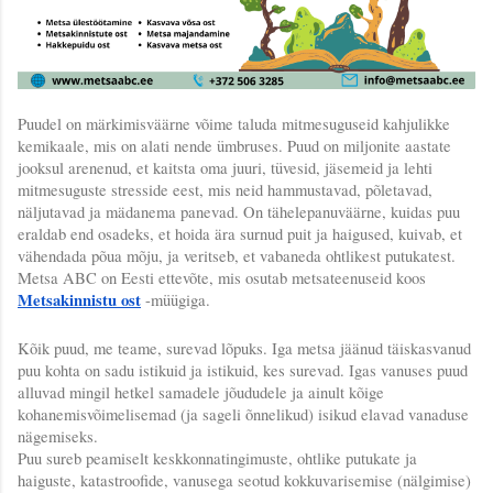
Puudel on märkimisväärne võime taluda mitmesuguseid kahjulikke 
kemikaale, mis on alati nende ümbruses. Puud on miljonite aastate 
jooksul arenenud, et kaitsta oma juuri, tüvesid, jäsemeid ja lehti 
mitmesuguste stresside eest, mis neid hammustavad, põletavad, 
näljutavad ja mädanema panevad. On tähelepanuväärne, kuidas puu 
eraldab end osadeks, et hoida ära surnud puit ja haigused, kuivab, et 
vähendada põua mõju, ja veritseb, et vabaneda ohtlikest putukatest. 
Metsa ABC on Eesti ettevõte, mis osutab metsateenuseid koos 
Metsakinnistu ost
 -müügiga.
Kõik puud, me teame, surevad lõpuks. Iga metsa jäänud täiskasvanud 
puu kohta on sadu istikuid ja istikuid, kes surevad. Igas vanuses puud 
alluvad mingil hetkel samadele jõududele ja ainult kõige 
kohanemisvõimelisemad (ja sageli õnnelikud) isikud elavad vanaduse 
nägemiseks.
Puu sureb peamiselt keskkonnatingimuste, ohtlike putukate ja 
haiguste, katastroofide, vanusega seotud kokkuvarisemise (nälgimise) 