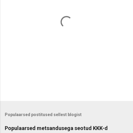
n
t
a
a
r
i
d
Populaarsed postitused sellest blogist
Populaarsed metsandusega seotud KKK-d