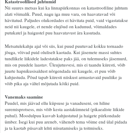
Katastroofilised juhtumid
Nii suures metsas kui ka linnapiirkonnas on katastroofiline juhtum 
alati võimalik. Puud, nagu iga muu vara, on haavatavad või 
hävitatud. Paljudes olukordades ei hävitata puid, vaid vigastatakse 
neid nii kaugele, et nende elujõud on kadunud, võimaldades 
putukatel ja haigustel puu haavatavust ära kasutada.
Metsatulekahju ajal või siis, kui puud puutuvad kokku tornaado 
jõuga, võivad puid oluliselt kaotada. Kui jäsemete massi suhtes 
tundlikele liikidele ladestatakse paks jää, on tulemuseks jäsemurd, 
mis on puudele laastav. Üleujutusvesi, mis ei taandu kiiresti, võib 
juurte hapnikusisaldust nõrgendada nii kaugele, et puu võib 
kahjustuda. Põud tapab kiiresti niiskust armastavaid puuliike ja 
võib pika aja vältel mõjutada kõiki puid.
Vanemaks saamine
Puudel, mis jäävad ellu küpsuse ja vanaduseni, on hiline 
suremisprotsess, mis võib kesta aastakümneid (pikaealiste liikide 
puhul). Moodulpuu kasvab kahjustatud ja haigete piirkondade 
ümber. Isegi kui puu areneb, väheneb tema võime end ülal pidada 
ja ta kaotab piisavalt lehti niisutamiseks ja toitmiseks.