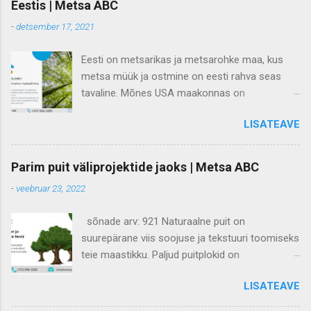
Eestis | Metsa ABC
-
detsember 17, 2021
Eesti on metsarikas ja metsarohke maa, kus
metsa müük ja ostmine on eesti rahva seas
tavaline. Mõnes USA maakonnas on
metsamaad suuremad kui teistes. Millistes
LISATEAVE
Eesti piirkondades on kõige suurem mets ja kus
see mets kõige rohkem maksab? Millised on
Eesti metsa varud ja liigid? Kõigepealt heidame
Parim puit väliprojektide jaoks | Metsa ABC
pilgu Eesti metsamaale. Kokku 2,2 miljonist
-
veebruar 23, 2022
hektarist metsast (ligi pool Eestist) kuulub Eesti
Vabariigile ligikaudu 40%. Võrdluseks, paljude
sõnade arv: 921 Naturaalne puit on
allikate hinnangul eksisteeris kahekümnenda
suurepärane viis soojuse ja tekstuuri toomiseks
sajandi vahetusel 20–32 protsenti metsamaast.
teie maastikku. Paljud puitplokid on
Põllumajandusmaa vähenemine ning looduslike
mädanemise vältimiseks keemiliselt töödeldud,
ja puisniitude laienemine on kaasa toonud
LISATEAVE
kuid mõnel on suurem loomulik
metsamaa suurenemise. Suurema osa
mädanemiskindlus ja neid võib ilma
metsadest moodustavad igihaljad ja